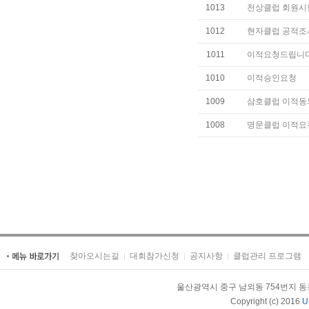
1013
천상클럽 회원시
1012
현자클럽 공적조
1011
이적요청드립니다
1010
이적승인요청
1009
삼호클럽 이적동
1008
명문클럽 이적요
찾아오시는길
대회참가신청
공지사항
클럽관리 프로그램
울산광역시 중구 남외동 754번지 동천체육관內
Copyright (c) 2016
U