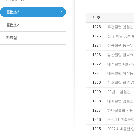
클럽소식
번호
클럽소개
1226
우정클럽 임원진
1225
신규 회원 등록 
자료실
1224
신규회원 등록
1223
삼산클럽 탈퇴요
1222
매곡클럽 4월기
1221
매곡클럽 이적동의서
1220
삼호클럽 회원 7
1219
22년도 임원진
1218
태화클럽 임원진
1217
하나로클럽 임원
1216
2022년 연중클
1215
2022호계클럽 