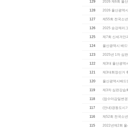
129
2026 제6회 
128
2026 울산광역
127
제55회 전국소
126
2025 승강제리
125
제7회 신세겨안
124
울산광역시 배드
123
2025년 1차 
122
제3대 울산광역
121
제3대회장선거 
120
울산광역시배드민
119
제3차 심판강습
118
(접수마감일변경)
117
(안내)경동도시가
116
제52회 전국소
115
2022년제2회 