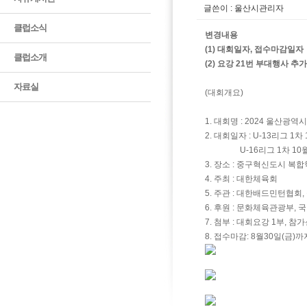
글쓴이 : 울산시관리자
클럽소식
변경내용
(1) 대회일자, 접수마감일자
클럽소개
(2) 요강 21번 부대행사 추가
자료실
(대회개요)
1. 대회명 : 2024 울산
2. 대회일자 : U-13리그 1차
U-16리그 1차 10월26일,
3. 장소 : 중구혁신도시 복
4. 주최 : 대한체육회
5. 주관 : 대한배드민턴협
6. 후원 : 문화체육관광부,
7. 첨부 : 대회요강 1부, 
8. 접수마감: 8월30일(금)까